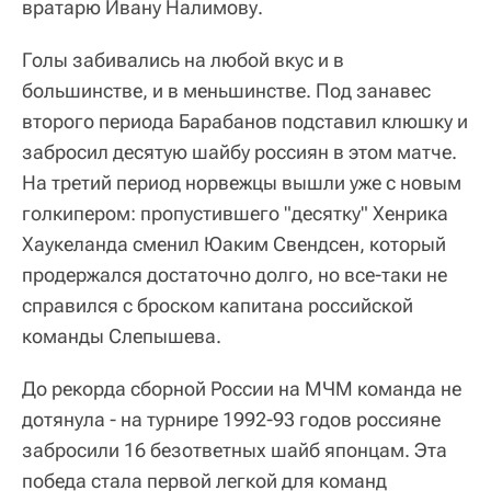
вратарю Ивану Налимову.
Голы забивались на любой вкус и в
большинстве, и в меньшинстве. Под занавес
второго периода Барабанов подставил клюшку и
забросил десятую шайбу россиян в этом матче.
На третий период норвежцы вышли уже с новым
голкипером: пропустившего "десятку" Хенрика
Хаукеланда сменил Юаким Свендсен, который
продержался достаточно долго, но все-таки не
справился с броском капитана российской
команды Слепышева.
До рекорда сборной России на МЧМ команда не
дотянула - на турнире 1992-93 годов россияне
забросили 16 безответных шайб японцам. Эта
победа стала первой легкой для команд