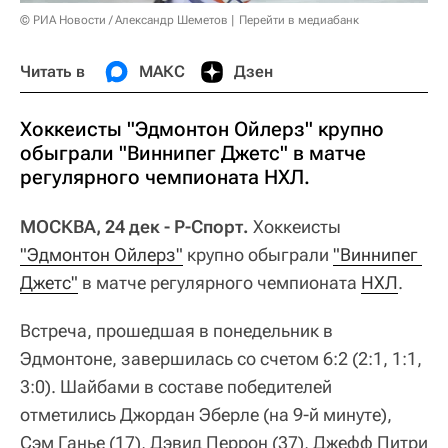
© РИА Новости / Александр Шеметов
Перейти в медиабанк
Читать в
МАКС
Дзен
Хоккеисты "Эдмонтон Ойлерз" крупно
обыграли "Виннипег Джетс" в матче
регулярного чемпионата НХЛ.
МОСКВА, 24 дек - Р-Спорт.
Хоккеисты
"Эдмонтон Ойлерз"
крупно обыграли
"Виннипег 
Джетс"
в матче регулярного чемпионата
НХЛ
.
Встреча, прошедшая в понедельник в
Эдмонтоне, завершилась со счетом 6:2 (2:1, 1:1,
3:0). Шайбами в составе победителей
отметились Джордан Эберле (на 9-й минуте),
Сэм Ганье (17), Дэвид Перрон (37), Джефф Питри