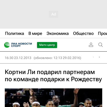
Политика
В мире
Экономика
Общество
Про
Матч-центр
16:30 23.12.2013
(обновлено: 12:13 29.02.2016)
Кортни Ли подарил партнерам
по команде подарки к Рождеству