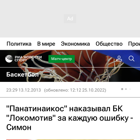
Политика
В мире
Экономика
Общество
Про
Матч-центр
Баскетбол
23:29 13.12.2013
(обновлено: 12:12 25.10.2022)
"Панатинаикос" наказывал БК
"Локомотив" за каждую ошибку -
Симон