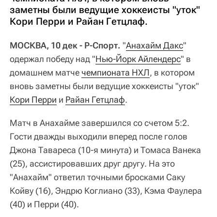
заметны были ведущие хоккеисты "уток"
Кори Перри и Райан Гетцлаф.
МОСКВА, 10 дек - Р-Спорт.
"
Анахайм Дакс
"
одержал победу над "
Нью-Йорк Айлендерс
" в
домашнем матче
чемпионата НХЛ
, в котором
вновь заметны были ведущие хоккеисты "уток"
Кори Перри
и
Райан Гетцлаф
.
Матч в Анахайме завершился со счетом 5:2.
Гости дважды выходили вперед после голов
Джона Тавареса (10-я минута) и Томаса Ванека
(25), ассистировавших друг другу. На это
"Анахайм" ответил точными бросками Саку
Койву (16), Эндрю Коглиано (33), Кэма Фаулера
(40) и Перри (40).