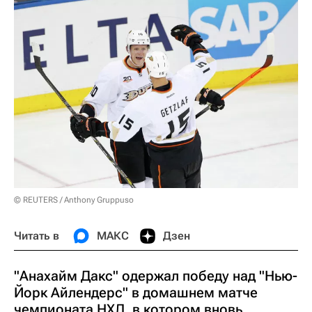
© REUTERS / Anthony Gruppuso
Читать в
МАКС
Дзен
"Анахайм Дакс" одержал победу над "Нью-
Йорк Айлендерс" в домашнем матче
чемпионата НХЛ, в котором вновь