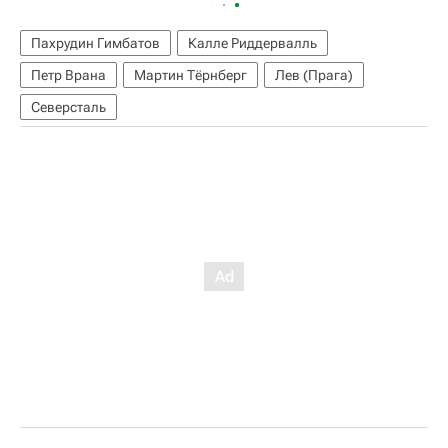
Пахрудин Гимбатов
Калле Риддервалль
Петр Врана
Мартин Тёрнберг
Лев (Прага)
Северсталь