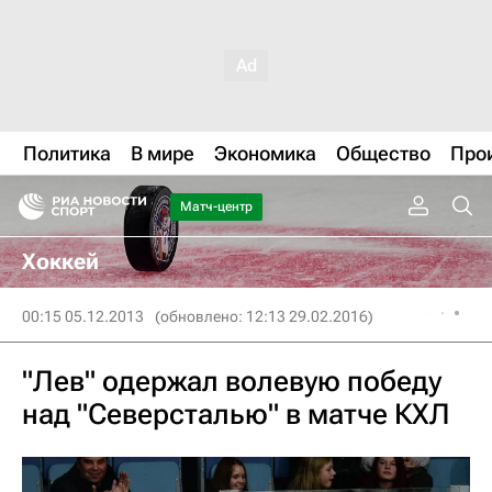
Политика
В мире
Экономика
Общество
Про
Матч-центр
Хоккей
00:15 05.12.2013
(обновлено: 12:13 29.02.2016)
"Лев" одержал волевую победу
над "Северсталью" в матче КХЛ