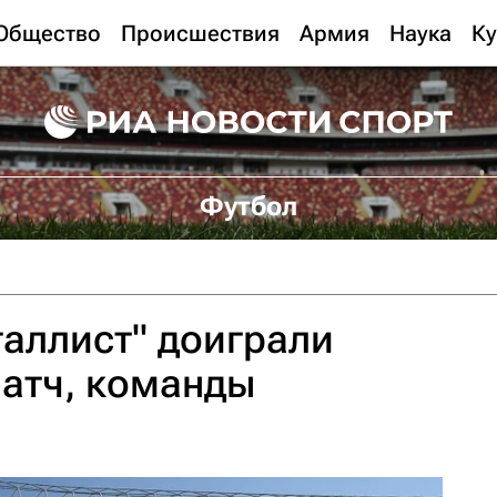
Общество
Происшествия
Армия
Наука
Ку
Футбол
таллист" доиграли
атч, команды
и