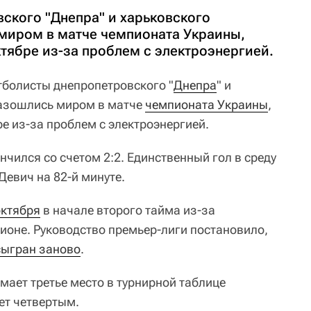
ского "Днепра" и харьковского
миром в матче чемпионата Украины,
тябре из-за проблем с электроэнергией.
болисты днепропетровского "
Днепра
" и
разошлись миром в матче
чемпионата Украины
,
е из-за проблем с электроэнергией.
чился со счетом 2:2. Единственный гол в среду
Девич на 82-й минуте.
октября
в начале второго тайма из-за
дионе. Руководство премьер-лиги постановило,
сыгран заново
.
мает третье место в турнирной таблице
дет четвертым.