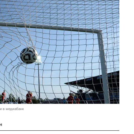
и в медиабанк
н