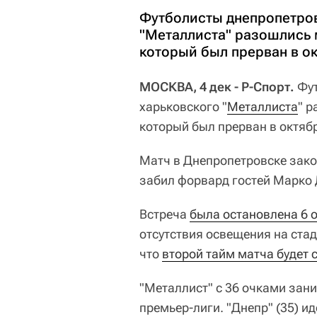
Футболисты днепропетров
"Металлиста" разошлись 
который был прерван в ок
МОСКВА, 4 дек - Р-Спорт.
Фут
харьковского "
Металлиста
" 
который был прерван в октябр
Матч в Днепропетровске закон
забил форвард гостей Марко 
Встреча
была остановлена 6 
отсутствия освещения на ста
что
второй тайм матча будет 
"Металлист" с 36 очками зани
премьер-лиги. "Днепр" (35) и