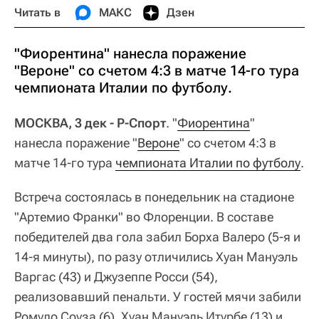
Читать в
МАКС
Дзен
"Фиорентина" нанесла поражение
"Вероне" со счетом 4:3 в матче 14-го тура
чемпионата Италии по футболу.
МОСКВА, 3 дек - Р-Спорт
. "
Фиорентина
"
нанесла поражение "
Вероне
" со счетом 4:3 в
матче 14-го тура
чемпионата Италии по футболу
.
Встреча состоялась в понедельник на стадионе
"Артемио Франки" во Флоренции. В составе
победителей два гола забил Борха Валеро (5-я и
14-я минуты), по разу отличились Хуан Мануэль
Варгас (43) и Джузеппе Росси (54),
реализовавший пенальти. У гостей мячи забили
Ромуло Соуза (6), Хуан Мануэль Итурбе (13) и