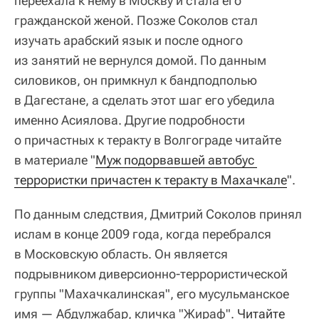
переехала к нему в Москву и стала его
гражданской женой. Позже Соколов стал
изучать арабский язык и после одного
из занятий не вернулся домой. По данным
силовиков, он примкнул к бандподполью
в Дагестане, а сделать этот шаг его убедила
именно Асиялова. Другие подробности
о причастных к теракту в Волгограде читайте
в материале "
Муж подорвавшей автобус 
террористки причастен к теракту в Махачкале
".
По данным следствия, Дмитрий Соколов принял
ислам в конце 2009 года, когда перебрался
в Московскую область. Он является
подрывником диверсионно-террористической
группы "Махачкалинская", его мусульманское
имя — Абдулжабар, кличка "Жираф".
Читайте 