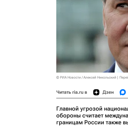
© РИА Новости / Алексей Никольский
Пере
Читать ria.ru в
Дзен
Главной угрозой национа
обороны считает междун
границам России также в