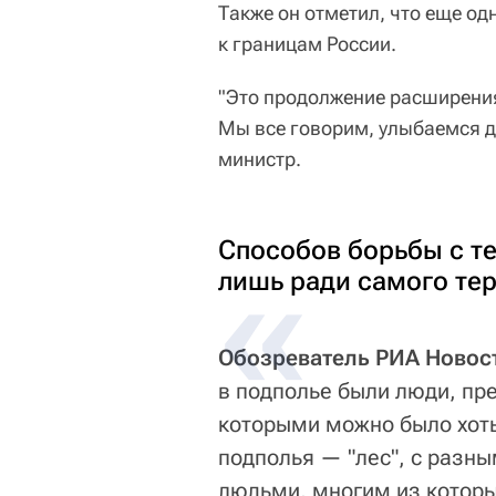
Также он отметил, что еще од
к границам России.
"Это продолжение расширения
Мы все говорим, улыбаемся др
министр.
Способов борьбы с т
лишь ради самого те
Обозреватель РИА Новос
в подполье были люди, пре
которыми можно было хоть 
подполья — "лес", с разн
людьми, многим из которы