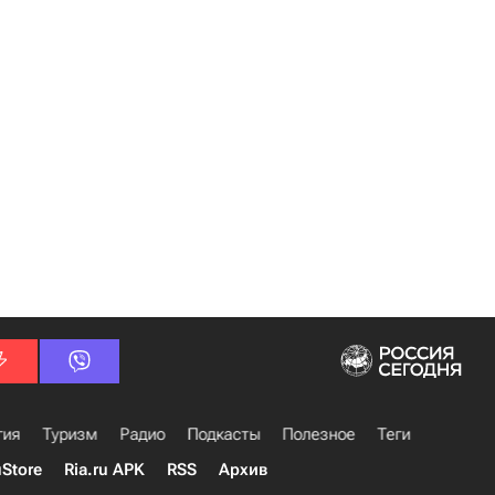
гия
Туризм
Радио
Подкасты
Полезное
Теги
uStore
Ria.ru APK
RSS
Архив