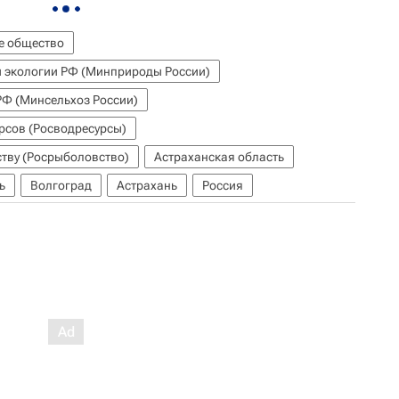
е общество
и экологии РФ (Минприроды России)
РФ (Минсельхоз России)
рсов (Росводресурсы)
тву (Росрыболовство)
Астраханская область
ь
Волгоград
Астрахань
Россия