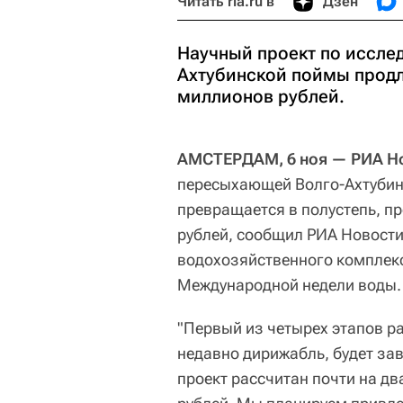
Читать ria.ru в
Дзен
Научный проект по иссл
Ахтубинской поймы продли
миллионов рублей.
АМСТЕРДАМ, 6 ноя — РИА Н
пересыхающей Волго-Ахтубинс
превращается в полустепь, пр
рублей, сообщил РИА Новост
водохозяйственного комплек
Международной недели воды.
"Первый из четырех этапов р
недавно дирижабль, будет зав
проект рассчитан почти на дв