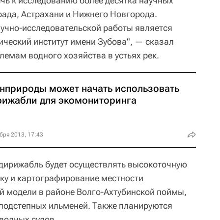
чь к исследованию более десятка научных
ада, Астрахани и Нижнего Новгорода.
учно-исследовательской работы является
ческий институт имени Зубова", — сказал
лемам водного хозяйства в устьях рек.
нприроды может начать использовать
рижабли для экомониторинга
бря 2013, 17:43
е дирижабль будет осуществлять высокоточную
ку и картографирование местности
й модели в районе Волго-Ахтубинской поймы,
 подстепных ильменей. Также планируются
водных судов.