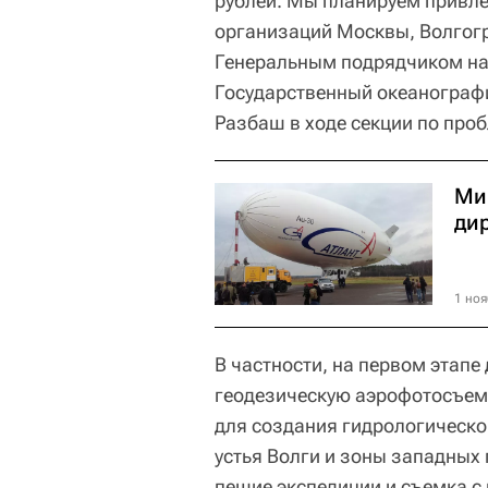
рублей. Мы планируем привле
организаций Москвы, Волгогр
Генеральным подрядчиком на
Государственный океанографи
Разбаш в ходе секции по проб
Ми
ди
1 ноя
В частности, на первом этап
геодезическую аэрофотосъем
для создания гидрологическо
устья Волги и зоны западных
пешие экспедиции и съемка с 