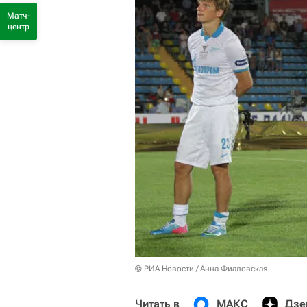
Матч-
центр
© РИА Новости / Анна Фиаловская
Читать в
МАКС
Дзе