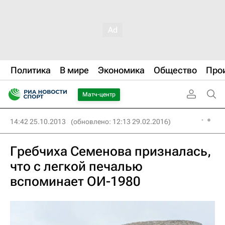
Политика
В мире
Экономика
Общество
Про
Матч-центр
14:42 25.10.2013
(обновлено: 12:13 29.02.2016)
Гребчиха Семенова призналась,
что с легкой печалью
вспоминает ОИ-1980