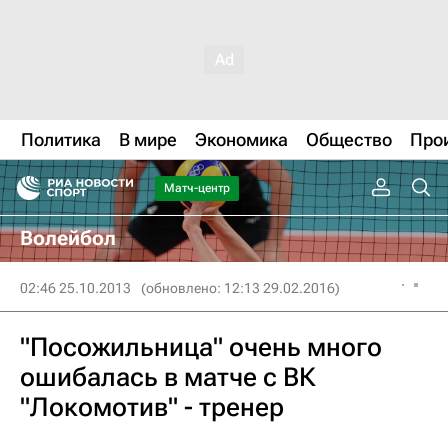
Политика
В мире
Экономика
Общество
Про
Матч-центр
Волейбол
02:46 25.10.2013
(обновлено: 12:13 29.02.2016)
"Посожильница" очень много
ошибалась в матче с ВК
"Локомотив" - тренер