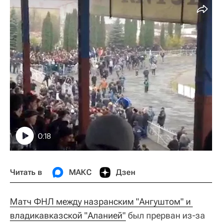
0:18
Читать в
МАКС
Дзен
Матч ФНЛ между назранским "Ангуштом" и 
владикавказской "Аланией"
был прерван из-за