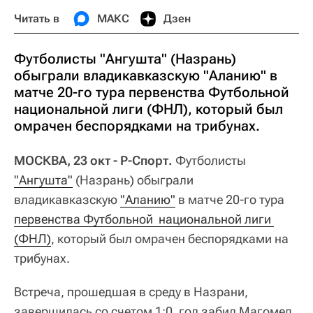
Читать в
МАКС
Дзен
Футболисты "Ангушта" (Назрань)
обыграли владикавказскую "Аланию" в
матче 20-го тура первенства Футбольной
национальной лиги (ФНЛ), который был
омрачен беспорядками на трибунах.
МОСКВА, 23 окт - Р-Спорт.
Футболисты
"Ангушта"
(Назрань) обыграли
владикавказскую
"Аланию"
в матче 20-го тура
первенства Футбольной  национальной лиги 
(ФНЛ)
, который был омрачен беспорядками на
трибунах.
Встреча, прошедшая в среду в Назрани,
завершилась со счетом 1:0, гол забил Магомед