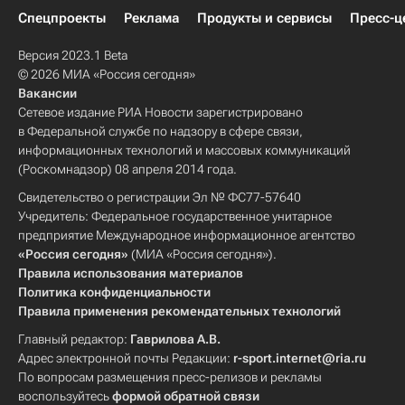
Спецпроекты
Реклама
Продукты и сервисы
Пресс-ц
Версия 2023.1 Beta
© 2026 МИА «Россия сегодня»
Вакансии
Сетевое издание РИА Новости зарегистрировано
в Федеральной службе по надзору в сфере связи,
информационных технологий и массовых коммуникаций
(Роскомнадзор) 08 апреля 2014 года.
Свидетельство о регистрации Эл № ФС77-57640
Учредитель: Федеральное государственное унитарное
предприятие Международное информационное агентство
«Россия сегодня»
(МИА «Россия сегодня»).
Правила использования материалов
Политика конфиденциальности
Правила применения рекомендательных технологий
Главный редактор:
Гаврилова А.В.
Адрес электронной почты Редакции:
r-sport.internet@ria.ru
По вопросам размещения пресс-релизов и рекламы
воспользуйтесь
формой обратной связи