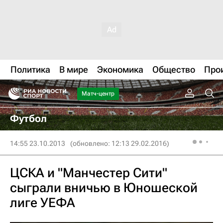
Политика
В мире
Экономика
Общество
Про
Матч-центр
Футбол
14:55 23.10.2013
(обновлено: 12:13 29.02.2016)
ЦСКА и "Манчестер Сити"
сыграли вничью в Юношеской
лиге УЕФА