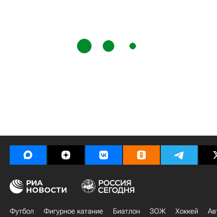
Футбол
Фигурное катание
Биатлон
ЗОЖ
Хоккей
Ав