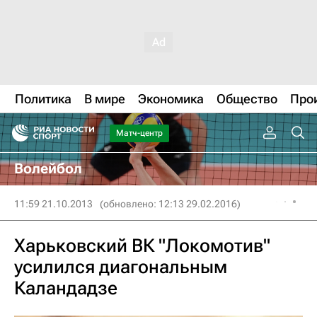
Политика
В мире
Экономика
Общество
Про
Матч-центр
Волейбол
11:59 21.10.2013
(обновлено: 12:13 29.02.2016)
Харьковский ВК "Локомотив"
усилился диагональным
Каландадзе