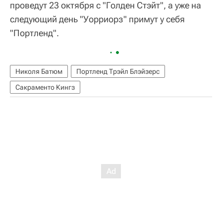
проведут 23 октября с "Голден Стэйт", а уже на
следующий день "Уорриорз" примут у себя
"Портленд".
Николя Батюм
Портленд Трэйл Блэйзерс
Сакраменто Кингз