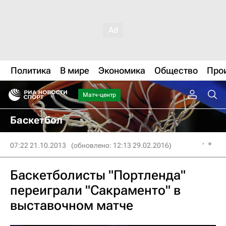
Политика
В мире
Экономика
Общество
Про
Матч-центр
Баскетбол
07:22 21.10.2013
(обновлено: 12:13 29.02.2016)
Баскетболисты "Портленда"
переиграли "Сакраменто" в
выставочном матче