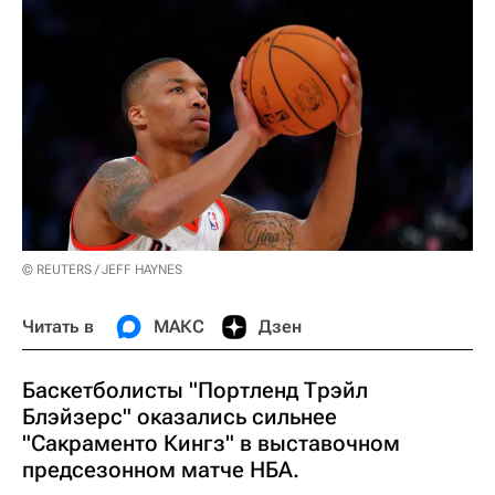
© REUTERS / JEFF HAYNES
Читать в
МАКС
Дзен
Баскетболисты "Портленд Трэйл
Блэйзерс" оказались сильнее
"Сакраменто Кингз" в выставочном
предсезонном матче НБА.