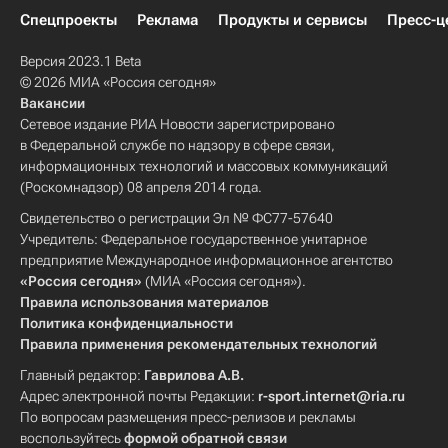
Спецпроекты
Реклама
Продукты и сервисы
Пресс-ц
Версия 2023.1 Beta
© 2026 МИА «Россия сегодня»
Вакансии
Сетевое издание РИА Новости зарегистрировано
в Федеральной службе по надзору в сфере связи,
информационных технологий и массовых коммуникаций
(Роскомнадзор) 08 апреля 2014 года.
Свидетельство о регистрации Эл № ФС77-57640
Учредитель: Федеральное государственное унитарное
предприятие Международное информационное агентство
«Россия сегодня»
(МИА «Россия сегодня»).
Правила использования материалов
Политика конфиденциальности
Правила применения рекомендательных технологий
Главный редактор:
Гаврилова А.В.
Адрес электронной почты Редакции:
r-sport.internet@ria.ru
По вопросам размещения пресс-релизов и рекламы
воспользуйтесь
формой обратной связи