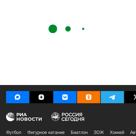
Футбол
Фигурное катание
Биатлон
ЗОЖ
Хоккей
Ав