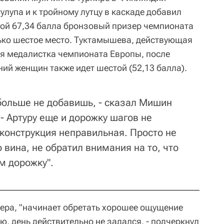
улупа и к тройному лутцу в каскаде добавил
нкой 67,34 балла бронзовый призер чемпионата
ько шестое место. Туктамышева, действующая
я медалистка чемпионата Европы, после
ий женщин также идет шестой (52,13 балла).
 больше не добавишь, - сказал Мишин
 - Артуру еще и дорожку шагов не
 конструкция неправильная. Просто не
о вина, не обратил внимания на то, что
м дорожку".
ера, "начинает обретать хорошее ощущение
ю, день действительно не задался, - подчеркнул