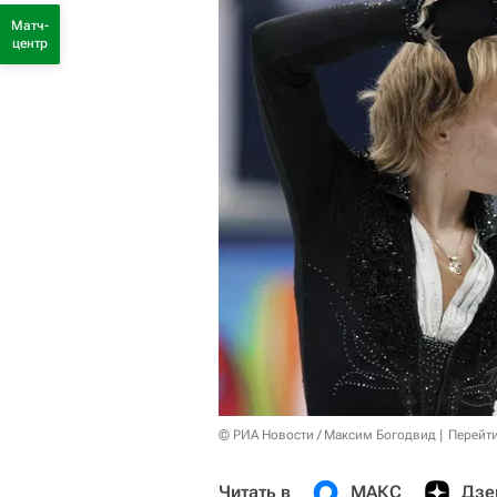
Матч-
центр
© РИА Новости / Максим Богодвид
Перейт
Читать в
МАКС
Дзе