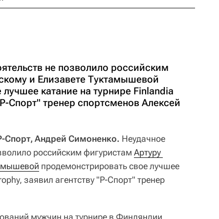
оятельств не позволило российским
скому и Елизавете Туктамышевой
лучшее катание на турнире Finlandia
 "Р-Спорт" тренер спортсменов Алексей
 Р-Спорт, Андрей Симоненко.
Неудачное
озволило российским фигуристам
Артуру 
тамышевой
продемонстрировать свое лучшее
Trophy, заявил агентству "Р-Спорт" тренер
ований мужчин на турнире в Финляндии