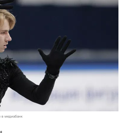
и в медиабанк
н