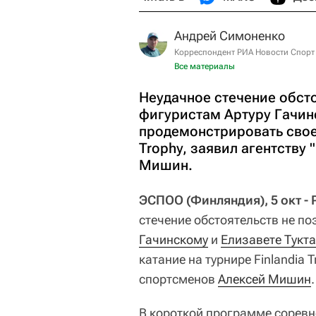
Андрей Симоненко
Корреспондент РИА Новости Спорт
Все материалы
Неудачное стечение обст
фигуристам Артуру Гачин
продемонстрировать свое 
Trophy, заявил агентству
Мишин.
ЭСПОО (Финляндия), 5 окт -
стечение обстоятельств не п
Гачинскому
и
Елизавете Тук
катание на турнире Finlandia 
спортсменов
Алексей Мишин
.
В короткой программе соревн