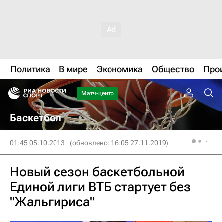
Политика
В мире
Экономика
Общество
Про
Матч-центр
Баскетбол
01:45 05.10.2013
(обновлено: 16:05 27.11.2019)
Новый сезон баскетбольной
Единой лиги ВТБ стартует без
"Жальгириса"