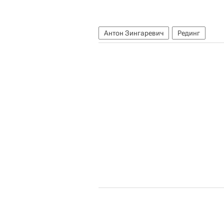
Антон Зингаревич
Рединг