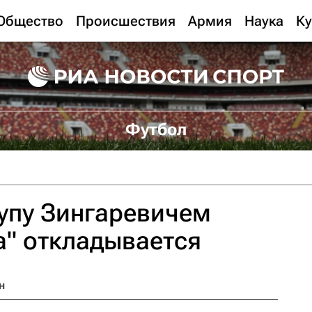
Общество
Происшествия
Армия
Наука
Ку
Футбол
упу Зингаревичем
а" откладывается
н