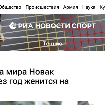
Общество
Происшествия
Армия
Наука
Ку
Теннис
а мира Новак
з год женится на