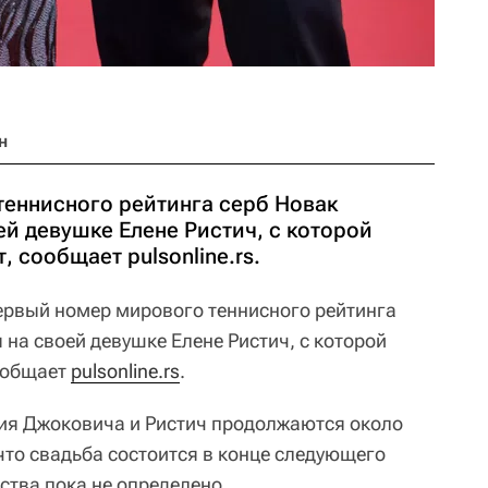
н
еннисного рейтинга серб Новак
й девушке Елене Ристич, с которой
, сообщает pulsonline.rs.
рвый номер мирового теннисного рейтинга
 на своей девушке Елене Ристич, с которой
сообщает
pulsonline.rs
.
ия Джоковича и Ристич продолжаются около
что свадьба состоится в конце следующего
ства пока не определено.