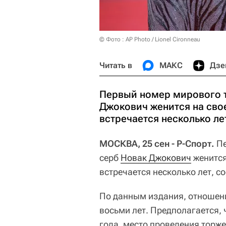
© Фото : AP Photo / Lionel Cironneau
Читать в
МАКС
Дзе
Первый номер мирового т
Джокович женится на свое
встречается несколько лет
МОСКВА, 25 сен - Р-Спорт.
Пе
серб
Новак Джокович
женится
встречается несколько лет, 
По данным издания, отношен
восьми лет. Предполагается, 
года, место проведения торже