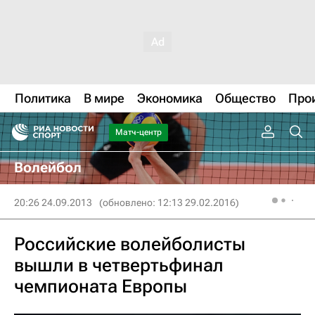
Политика
В мире
Экономика
Общество
Про
Матч-центр
Волейбол
20:26 24.09.2013
(обновлено: 12:13 29.02.2016)
Российские волейболисты
вышли в четвертьфинал
чемпионата Европы