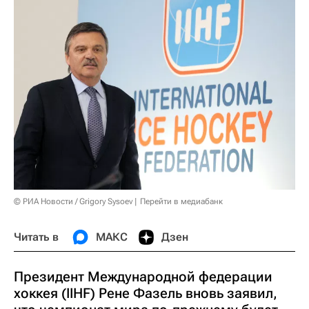
© РИА Новости / Grigory Sysoev
Перейти в медиабанк
Читать в
МАКС
Дзен
Президент Международной федерации
хоккея (IIHF) Рене Фазель вновь заявил,