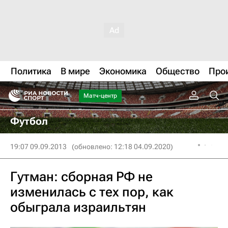
Политика
В мире
Экономика
Общество
Про
Матч-центр
Футбол
19:07 09.09.2013
(обновлено: 12:18 04.09.2020)
Гутман: сборная РФ не
изменилась с тех пор, как
обыграла израильтян