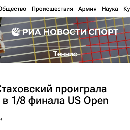
Общество
Происшествия
Армия
Наука
Ку
Теннис
таховский проиграла
 в 1/8 финала US Open
н