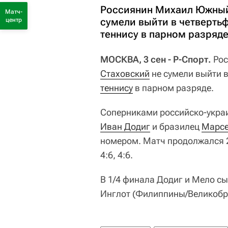
Россиянин Михаил Южный 
Матч-
сумели выйти в четверть
центр
теннису в парном разряде
МОСКВА, 3 сен - Р-Спорт.
Рос
Стаховский
не сумели выйти 
теннису
в парном разряде.
Соперниками российско-украин
Иван Додиг
и бразилец
Марсе
номером. Матч продолжался 2 
4:6, 4:6.
В 1/4 финала Додиг и Мело с
Инглот (Филиппины/Великобри