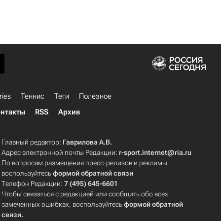
ries
Теннис
Теги
Полезное
нтакты
RSS
Архив
Главный редактор:
Гаврилова А.В.
Адрес электронной почты Редакции:
r-sport.internet@ria.ru
По вопросам размещения пресс-релизов и рекламы
воспользуйтесь
формой обратной связи
Телефон Редакции:
7 (495) 645-6601
Чтобы связаться с редакцией или сообщить обо всех
замеченных ошибках, воспользуйтесь
формой обратной
связи
.