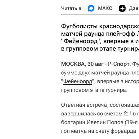
Читать в
МАКС
Дзе
Футболисты краснодарско
матчей раунда плей-офф 
"Фейеноорд", впервые в 
в групповом этапе турнир
МОСКВА, 30 авг - Р-Спорт
. Ф
сумме двух матчей раунда п
"
Фейеноорд
", впервые в исто
групповом этапе турнира.
Ответная встреча, состоявшая
завершилась со счетом 2:1 в 
болгарин Ивелин Попов (19-я 
гол матча на счету форварда 