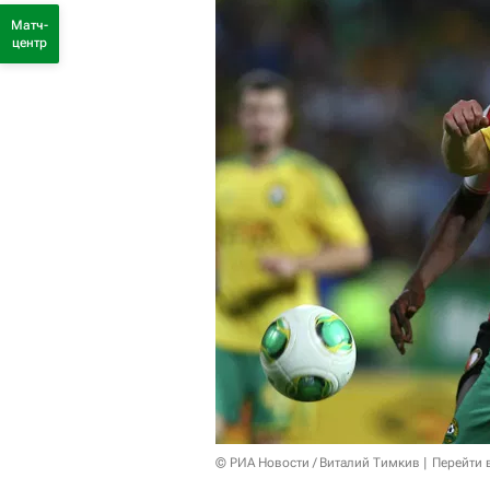
Матч-
центр
© РИА Новости / Виталий Тимкив
Перейти 