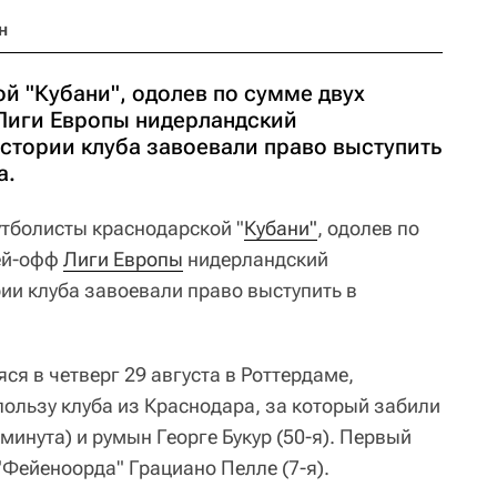
н
й "Кубани", одолев по сумме двух
Лиги Европы нидерландский
истории клуба завоевали право выступить
а.
утболисты краснодарской "
Кубани"
, одолев по
лей-офф
Лиги Европы
нидерландский
рии клуба завоевали право выступить в
ся в четверг 29 августа в Роттердаме,
пользу клуба из Краснодара, за который забили
минута) и румын Георге Букур (50-я). Первый
"Фейеноорда" Грациано Пелле (7-я).