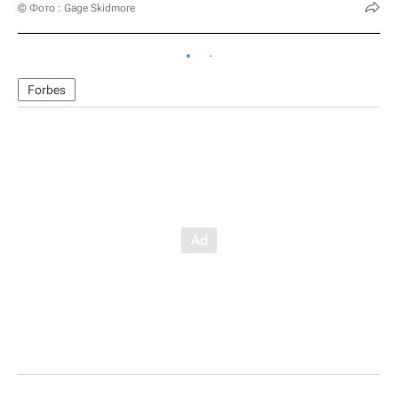
© Фото : Gage Skidmore
Forbes