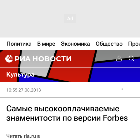
Политика
В мире
Экономика
Общество
Про
Культура
10:55 27.08.2013
Самые высокооплачиваемые
знаменитости по версии Forbes
Читать ria.ru в