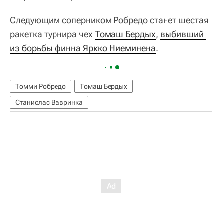
Следующим соперником Робредо станет шестая
ракетка турнира чех
Томаш Бердых
,
выбивший 
из борьбы финна Яркко Ниеминена
.
Томми Робредо
Томаш Бердых
Станислас Вавринка