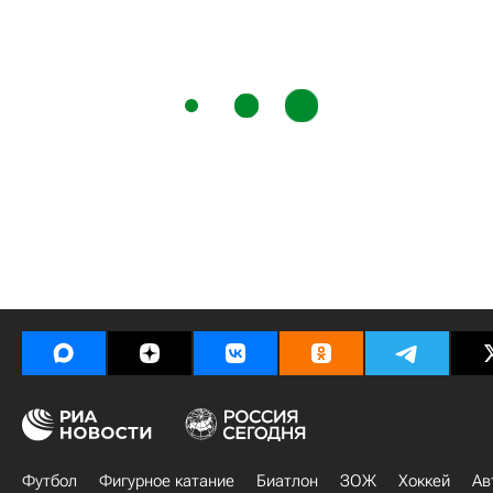
Футбол
Фигурное катание
Биатлон
ЗОЖ
Хоккей
Ав