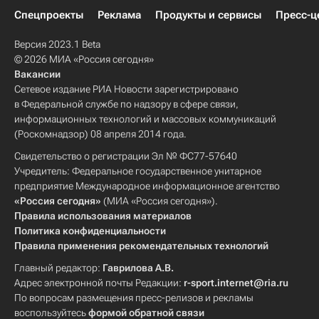
Спецпроекты
Реклама
Продукты и сервисы
Пресс-ц
Версия 2023.1 Beta
© 2026 МИА «Россия сегодня»
Вакансии
Сетевое издание РИА Новости зарегистрировано
в Федеральной службе по надзору в сфере связи,
информационных технологий и массовых коммуникаций
(Роскомнадзор) 08 апреля 2014 года.
Свидетельство о регистрации Эл № ФС77-57640
Учредитель: Федеральное государственное унитарное
предприятие Международное информационное агентство
«Россия сегодня»
(МИА «Россия сегодня»).
Правила использования материалов
Политика конфиденциальности
Правила применения рекомендательных технологий
Главный редактор:
Гаврилова А.В.
Адрес электронной почты Редакции:
r-sport.internet@ria.ru
По вопросам размещения пресс-релизов и рекламы
воспользуйтесь
формой обратной связи