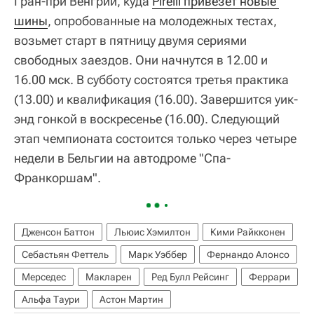
Гран-при Венгрии, куда
Pirelli привезет новые 
шины
, опробованные на молодежных тестах,
возьмет старт в пятницу двумя сериями
свободных заездов. Они начнутся в 12.00 и
16.00 мск. В субботу состоятся третья практика
(13.00) и квалификация (16.00). Завершится уик-
энд гонкой в воскресенье (16.00). Следующий
этап чемпионата состоится только через четыре
недели в Бельгии на автодроме "Спа-
Франкоршам".
Дженсон Баттон
Льюис Хэмилтон
Кими Райкконен
Себастьян Феттель
Марк Уэббер
Фернандо Алонсо
Мерседес
Макларен
Ред Булл Рейсинг
Феррари
Альфа Таури
Астон Мартин