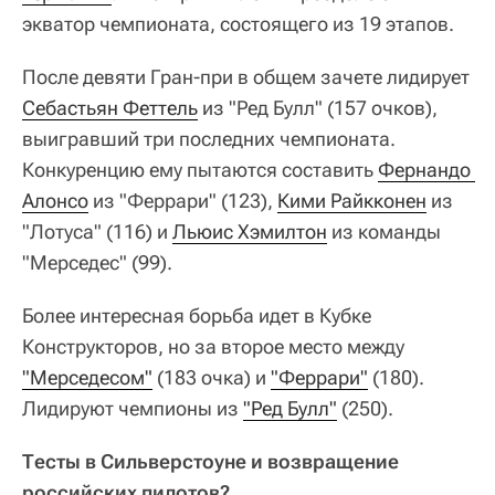
экватор чемпионата, состоящего из 19 этапов.
После девяти Гран-при в общем зачете лидирует
Себастьян Феттель
из "Ред Булл" (157 очков),
выигравший три последних чемпионата.
Конкуренцию ему пытаются составить
Фернандо 
Алонсо
из "Феррари" (123),
Кими Райкконен
из
"Лотуса" (116) и
Льюис Хэмилтон
из команды
"Мерседес" (99).
Более интересная борьба идет в Кубке
Конструкторов, но за второе место между
"Мерседесом"
(183 очка) и
"Феррари"
(180).
Лидируют чемпионы из
"Ред Булл"
(250).
Тесты в Сильверстоуне и возвращение
российских пилотов?