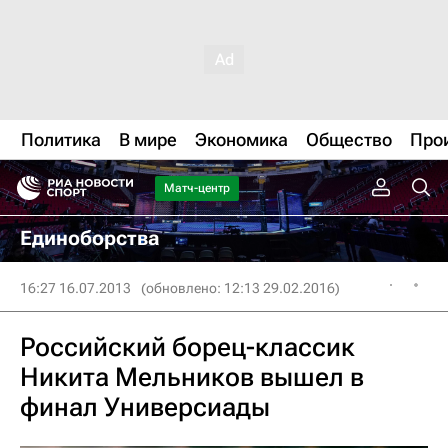
Политика
В мире
Экономика
Общество
Про
Матч-центр
Единоборства
16:27 16.07.2013
(обновлено: 12:13 29.02.2016)
Российский борец-классик
Никита Мельников вышел в
финал Универсиады