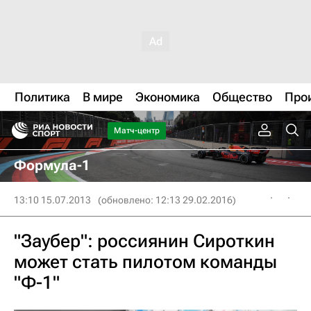
Политика
В мире
Экономика
Общество
Про
Матч-центр
Формула-1
13:10 15.07.2013
(обновлено: 12:13 29.02.2016)
"Заубер": россиянин Сироткин
может стать пилотом команды
"Ф-1"