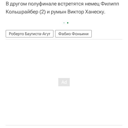
В другом полуфинале встретятся немец Филипп
Кольшрайбер (2) и румын Виктор Ханеску.
Роберто Баутиста-Агут
Фабио Фоньини