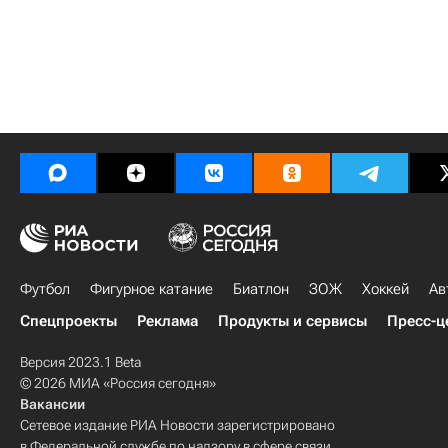
Футбол
Фигурное катание
Биатлон
ЗОЖ
Хоккей
Ав
Спецпроекты
Реклама
Продукты и сервисы
Пресс-ц
Версия 2023.1 Beta
© 2026 МИА «Россия сегодня»
Вакансии
Сетевое издание РИА Новости зарегистрировано
в Федеральной службе по надзору в сфере связи,