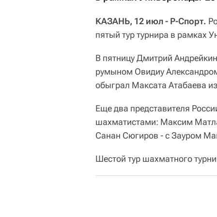
КАЗАНЬ, 12 июл - Р-Спорт.
Ро
пятый тур турнира в рамках 
В пятницу Дмитрий Андрейкин
румыном Овидиу Александром 
обыграл Максата Атабаева из
Еще два представителя Росси
шахматистами: Максим Матла
Санан Сюгиров - с Зауром М
Шестой тур шахматного турнир