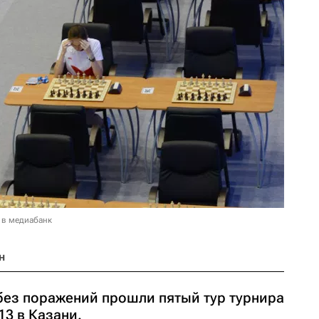
 в медиабанк
н
ез поражений прошли пятый тур турнира
3 в Казани.