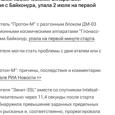
я с Байконура, упала 2 июля на первой
итель "Протон-М" с разгонным блоком ДМ-03
ционными космическими аппаратами "Глонасс-
ома Байконур,
упала на первой минуте старта
.
теля могли стать проблемы с двигателем или с
отон-М": причины, последствия и комментарии
але РИА Новости >>
еля "Зенит-3SL" вместе со спутником Intelsat-
изительно через 11,4 секунды после старта
обнаружила превышение заданных предельных
и рысканья и, соответственно, прореагировала