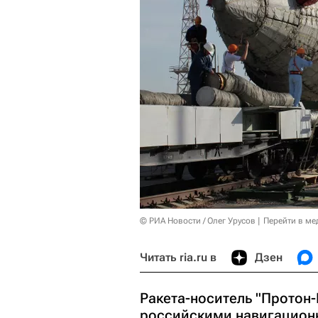
© РИА Новости / Олег Урусов
Перейти в ме
Читать ria.ru в
Дзен
Ракета-носитель "Протон
российскими навигацион