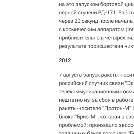
на это запуском бортовой ц
первой ступени РД-171. Рабо
через 20 секунд после начала
с космическим аппаратом (Int
приблизительно в четырех ки
результате происшествия никт
2012
7 августа запуск ракеты-нос
российский спутник связи "Э
телекоммуникационный косми
нештатно
из-за сбоя в работе
ракеты-носителя "Протон-М" 
блока "Бриз-М", которая в с
проблемой: произошло засор
топливных баков горючего "Б