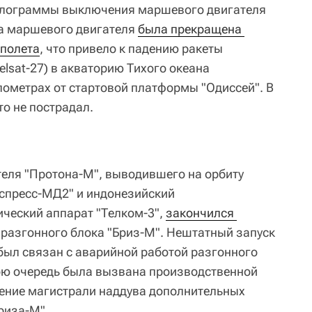
иклограммы выключения маршевого двигателя
та маршевого двигателя
была прекращена 
 полета
, что привело к падению ракеты
elsat-27) в акваторию Тихого океана
лометрах от стартовой платформы "Одиссей". В
о не пострадал.
ителя "Протона-М", выводившего на орбиту
кспресс-МД2" и индонезийский
ческий аппарат "Телком-3",
закончился 
 разгонного блока "Бриз-М". Нештатный запуск
был связан с аварийной работой разгонного
вою очередь была вызвана производственной
ение магистрали наддува дополнительных
риза-М".