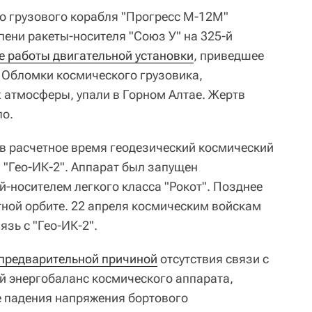
го грузового корабля "Прогресс М-12М"
упени ракеты-носителя "Союз У" на 325-й
 работы двигательной установки
, приведшее
 Обломки космического грузовика,
х атмосферы, упали в Горном Алтае. Жертв
ло.
в расчетное время геодезический космический
 "Гео-ИК-2". Аппарат был запущен
й-носителем легкого класса "Рокот". Позднее
тной орбите. 22 апреля космическим войскам
язь с "Гео-ИК-2".
предварительной причиной
отсутствия связи с
ый энергобаланс космического аппарата,
е падения напряжения бортового