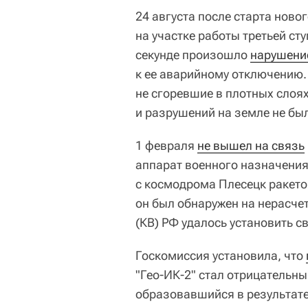
24 августа после старта ново
на участке работы третьей ст
секунде произошло
нарушение
к ее аварийному отключению.
не сгоревшие в плотных слоя
и разрушений на земле не бы
1 февраля
не вышел на связь
аппарат военного назначения
с космодрома Плесецк ракето
он был обнаружен на нерасче
(КВ) РФ удалось установить св
Госкомиссия установила, что
"Гео-ИК-2" стал отрицательн
образовавшийся в результат