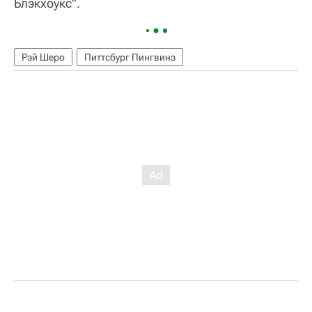
Блэкхоукс".
Рэй Шеро
Питтсбург Пингвинз