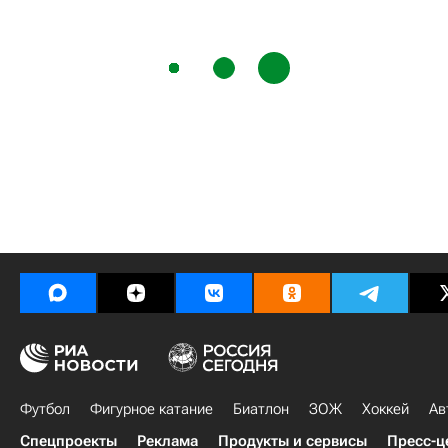
Футбол
Фигурное катание
Биатлон
ЗОЖ
Хоккей
Ав
Спецпроекты
Реклама
Продукты и сервисы
Пресс-ц