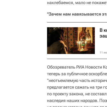
нахлебаемся, мало не покаже
"Зачем нам навязывается э
В 
за
11 ию
Обозреватель РИА Новости Ко
теперь за публичное оскорбле
"неотъемлемую часть историч
предлагается сажать на три г
по проекту закона, не состав
наследия наших народов. Поэ