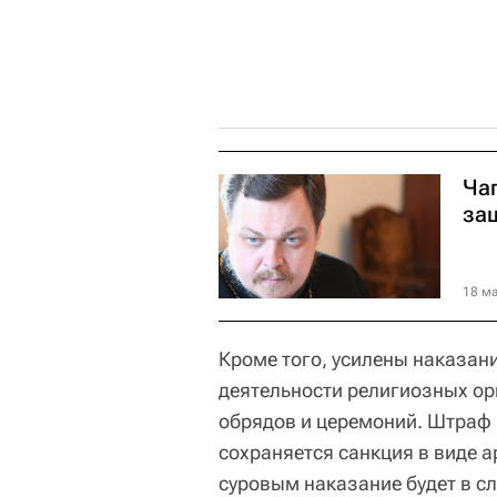
Ча
за
18 ма
Кроме того, усилены наказан
деятельности религиозных о
обрядов и церемоний. Штраф 
сохраняется санкция в виде а
суровым наказание будет в с