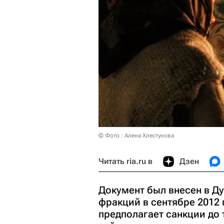
© Фото : Алена Хлестунова
Читать ria.ru в
Дзен
Документ был внесен в Д
фракций в сентябре 2012 
предполагает санкции до