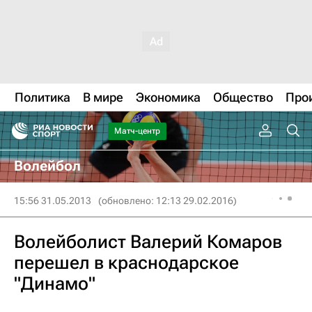
Политика
В мире
Экономика
Общество
Про
Матч-центр
Волейбол
15:56 31.05.2013
(обновлено: 12:13 29.02.2016)
Волейболист Валерий Комаров
перешел в краснодарское
"Динамо"