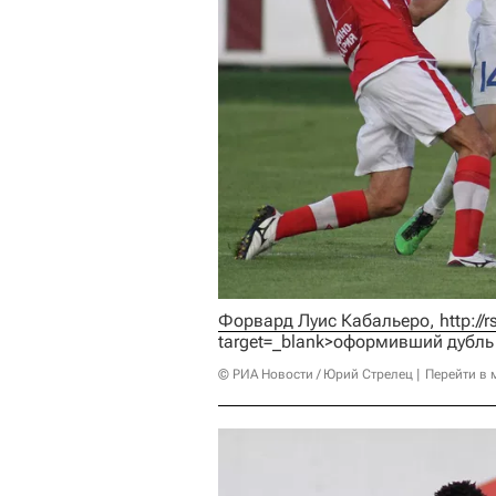
Форвард Луис Кабальеро, 
http://
target=_blank>оформивший дубль
© РИА Новости / Юрий Стрелец
Перейти в 