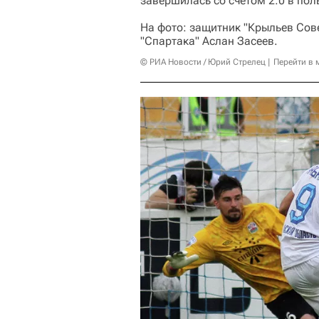
завершилась со счетом 2:0 в пол
На фото: защитник "Крыльев Сове
"Спартака" Аслан Засеев.
© РИА Новости / Юрий Стрелец
Перейти в 