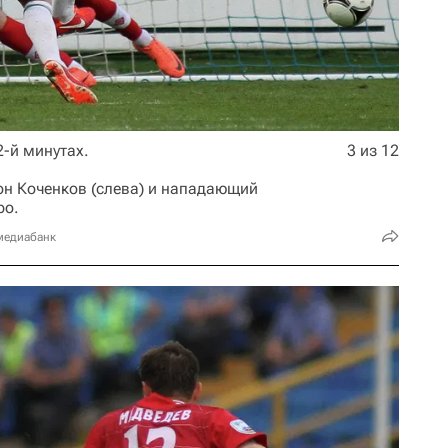
2-й минутах.
3 из 12
он Коченков (слева) и нападающий
ро.
медиабанк