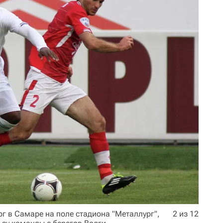
рг в Самаре на поле стадиона "Металлург",
2 из 12