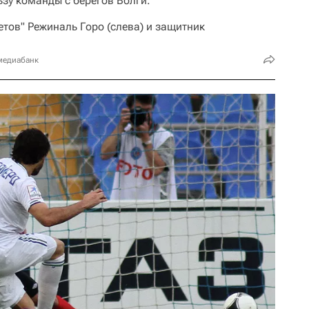
ьзу команды с берегов Волги.
тов" Режиналь Горо (слева) и защитник
медиабанк