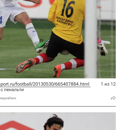
rsport.ru/football/20130530/665407884.html 
1 из 12
 с пенальти
медиабанк