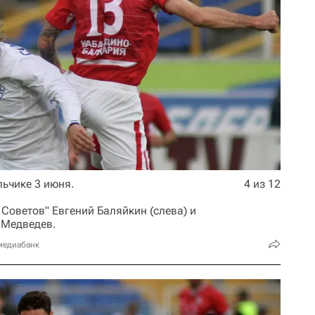
льчике 3 июня.
4 из 12
Советов" Евгений Баляйкин (слева) и
 Медведев.
медиабанк