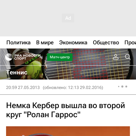
Политика
В мире
Экономика
Общество
Про
Матч-центр
Теннис
20:59 27.05.2013
(обновлено: 12:13 29.02.2016)
Немка Кербер вышла во второй
круг "Ролан Гаррос"