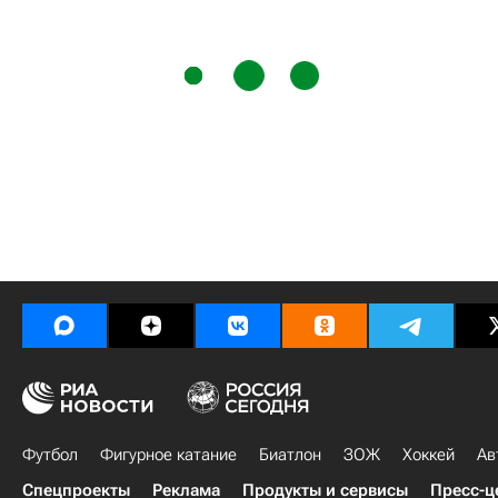
Футбол
Фигурное катание
Биатлон
ЗОЖ
Хоккей
Ав
Спецпроекты
Реклама
Продукты и сервисы
Пресс-ц