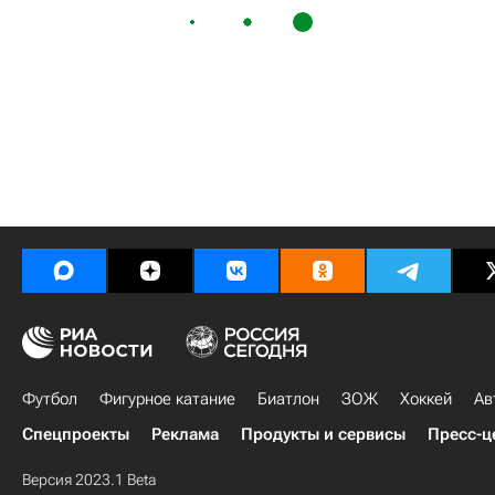
Футбол
Фигурное катание
Биатлон
ЗОЖ
Хоккей
Ав
Спецпроекты
Реклама
Продукты и сервисы
Пресс-ц
Версия 2023.1 Beta