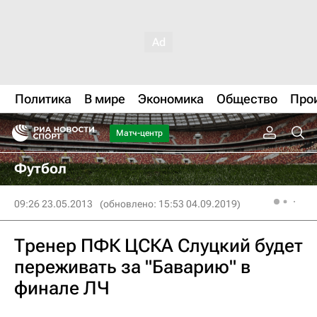
Политика
В мире
Экономика
Общество
Про
Матч-центр
Футбол
09:26 23.05.2013
(обновлено: 15:53 04.09.2019)
Тренер ПФК ЦСКА Слуцкий будет
переживать за "Баварию" в
финале ЛЧ