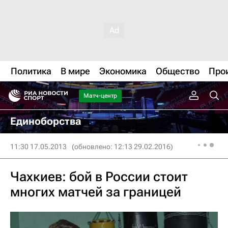
Политика
В мире
Экономика
Общество
Про
Матч-центр
Единоборства
11:30 17.05.2013
(обновлено: 12:13 29.02.2016)
Чахкиев: бой в России стоит
многих матчей за границей