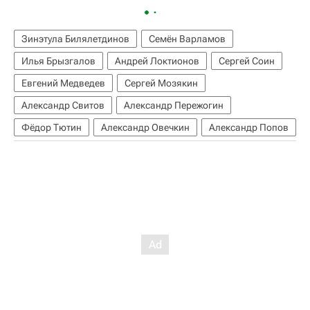
Зинэтула Билялетдинов
Семён Варламов
Илья Брызгалов
Андрей Локтионов
Сергей Соин
Евгений Медведев
Сергей Мозякин
Александр Свитов
Александр Пережогин
Фёдор Тютин
Александр Овечкин
Александр Попов