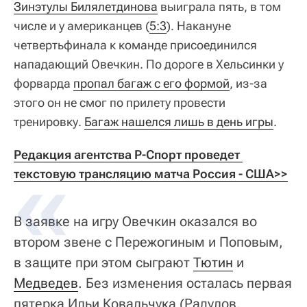
Зинэтулы Билялетдинова
выиграла пять, в том
числе и у американцев (
5:3
). Накануне
четвертьфинала к команде присоединился
нападающий Овечкин. По дороге в Хельсинки у
форварда
пропал багаж с его формой
, из-за
этого он не смог по прилету провести
тренировку.
Багаж нашелся лишь в день игры
.
Редакция агентства Р-Спорт проведет 
текстовую трансляцию матча Россия - США>>
В заявке на игру Овечкин оказался во
втором звене с Пережогиным и Поповым,
в защите при этом сыграют
Тютин
и
Медведев
. Без изменения осталась первая
пятерка Ильи Ковальчука (Радулов,