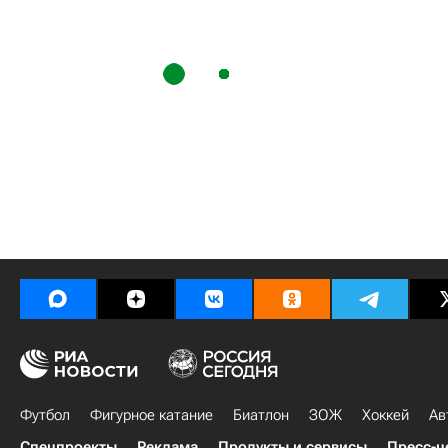
Футбол
Фигурное катание
Биатлон
ЗОЖ
Хоккей
Ав
Спецпроекты
Реклама
Продукты и сервисы
Пресс-ц