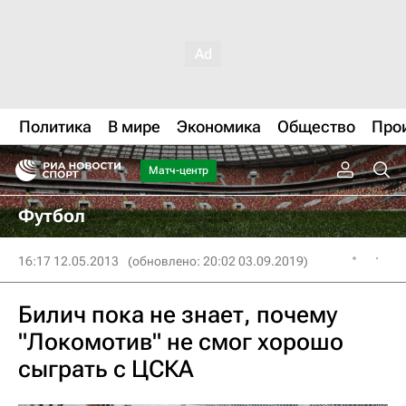
Политика
В мире
Экономика
Общество
Про
Матч-центр
Футбол
16:17 12.05.2013
(обновлено: 20:02 03.09.2019)
Билич пока не знает, почему
"Локомотив" не смог хорошо
сыграть с ЦСКА