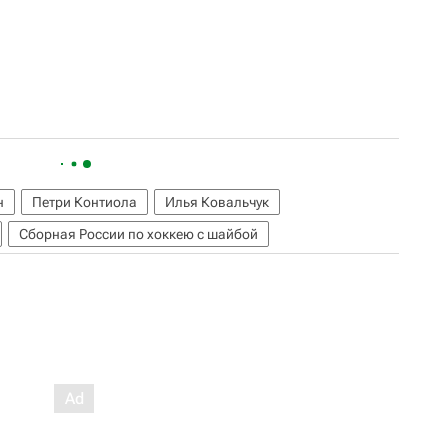
н
Петри Контиола
Илья Ковальчук
Сборная России по хоккею с шайбой