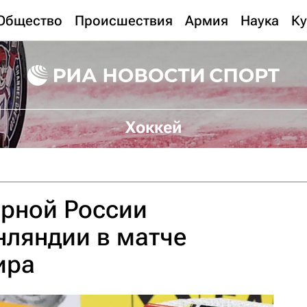
Общество
Происшествия
Армия
Наука
Ку
Хоккей
орной России
нляндии в матче
ира