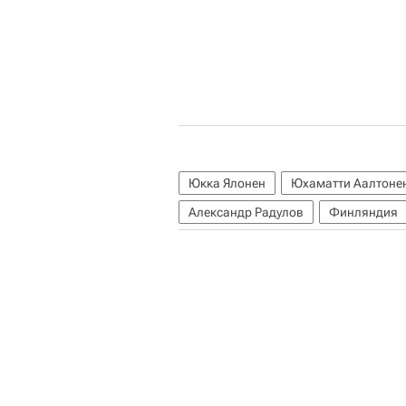
Юкка Ялонен
Юхаматти Аалтоне
Александр Радулов
Финляндия