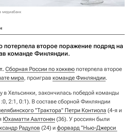
в медиабанк
н
ю потерпела второе поражение подряд на
ав команде Финляндии.
т.
Сборная России по хоккею
потерпела второе
ате мира
, проиграв
команде Финляндии
.
у в Хельсинки, закончилась победой команды
1:0, 2:1, 0:1). В составе сборной Финляндии
елябинского "Трактора" Петри Контиола
(4-я и
ся
Юхаматти Аалтонен
(36). У россиян были
ксандр Радулов
(24) и
форвард "Нью-Джерси 