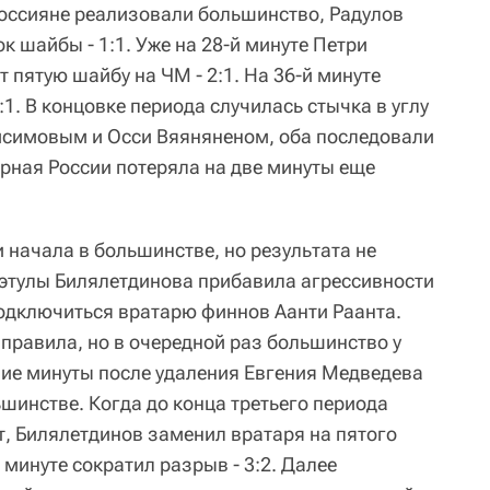
 россияне реализовали большинство, Радулов
к шайбы - 1:1. Уже на 28-й минуте Петри
т пятую шайбу на ЧМ - 2:1. На 36-й минуте
:1. В концовке периода случилась стычка в углу
симовым и Осси Вяяняненом, оба последовали
рная России потеряла на две минуты еще
 начала в большинстве, но результата не
этулы Билялетдинова прибавила агрессивности
подключиться вратарю финнов Аанти Раанта.
равила, но в очередной раз большинство у
ние минуты после удаления Евгения Медведева
шинстве. Когда до конца третьего периода
т, Билялетдинов заменил вратаря на пятого
 минуте сократил разрыв - 3:2. Далее