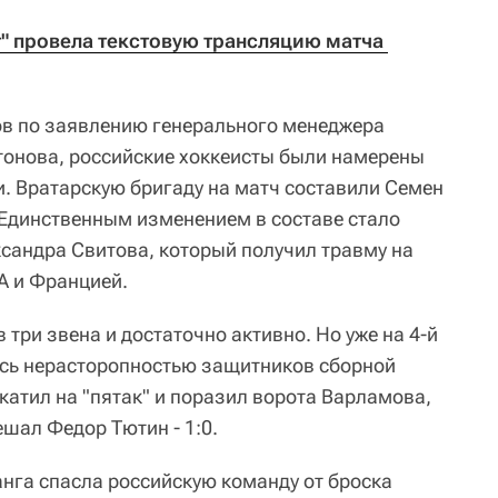
т" провела текстовую трансляцию матча 
ов по заявлению генерального менеджера
тонова, российские хоккеисты были намерены
. Вратарскую бригаду на матч составили Семен
Единственным изменением в составе стало
сандра Свитова, который получил травму на
А и Францией.
 три звена и достаточно активно. Но уже на 4-й
сь нерасторопностью защитников сборной
катил на "пятак" и поразил ворота Варламова,
шал Федор Тютин - 1:0.
анга спасла российскую команду от броска