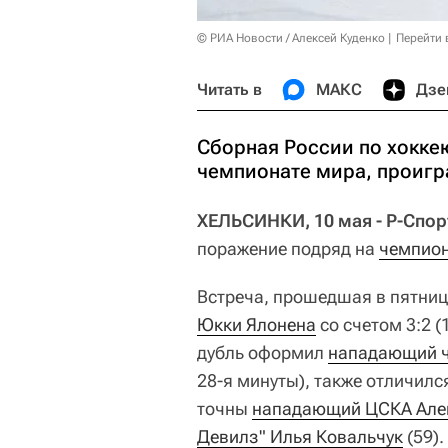
© РИА Новости / Алексей Куденко
Перейти 
Читать в
МАКС
Дзе
Сборная России по хокке
чемпионате мира, проигр
ХЕЛЬСИНКИ, 10 мая - Р-Спор
поражение подряд на
чемпион
Встреча, прошедшая в пятниц
Юкки Ялонена
со счетом 3:2 (
дубль оформил
нападающий ч
28-я минуты), также отличил
точны
нападающий ЦСКА Але
Девилз" Илья Ковальчук
(59).